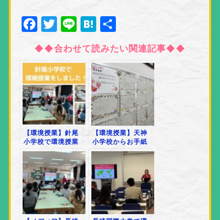
Facebook
Twitter
Line
Hatena
共
有
◆◆合わせて読みたい関連記事◆◆
【環境授業】針尾
【環境授業】天神
小学校で環境授業
小学校からお手紙
をしてきました！
が届きました